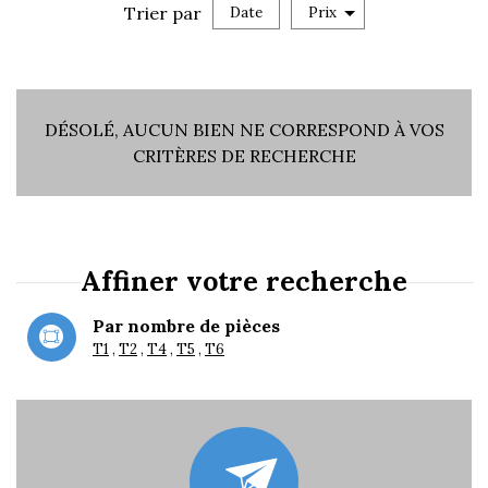
Trier par
Date
Prix
Vente
DÉSOLÉ, AUCUN BIEN NE CORRESPOND À VOS
CRITÈRES DE RECHERCHE
RECHERCHER
Affiner votre recherche
+ de critères
Par nombre de pièces
T1
T2
T4
T5
T6
5KM
10KM
25KM