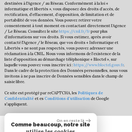
Habitants de moins de 25 ans
21,76 %
destinées à l'Agence / au Réseau. Conformément à la loi «
informatique et libertés », vous disposez des droits d’accès, de
Habitants de 25 à 55 ans
32,78 %
rectification, d’effacement, d’opposition, de limitation et de
Habitants de plus de 55 ans
45,45 %
portabilité de vos données. Vous pouvez retirer votre
consentement à tout moment en contactant directement l’Agence
Nombre d'enfants par famille
0,62
/ Le Réseau. Consultez le site
https://cnil.fr/fr
pour plus
d’informations sur vos droits. Si vous estimez, après avoir
Familles sans enfant
62,26 %
contacté l'Agence / le Réseau, que vos droits « Informatique et
Familles avec 1 ou 2 enfants
0 %
Libertés » ne sont pas respectés, vous pouvez adresser une
réclamation à la CNIL. Nous vous informons de l’existence de la
Maisons
33,12 %
liste d'opposition au démarchage téléphonique « Bloctel », sur
laquelle vous pouvez vous inscrire ici :
https://www.bloctel.gouv.fr
.
Appartements
66,88 %
Dans le cadre de la protection des Données personnelles, nous vous
Familles avec 3 enfants
3,23 %
invitons à ne pas inscrire de Données sensibles dans le champ de
saisie libre.
Ce site est protégé par reCAPTCHA, les
Politiques de
Confidentialité
et es
Conditions d'utilisation
de Google
s'appliquent.
On en reste là
Comme beaucoup, notre site
Se connecter
utilise les cookies