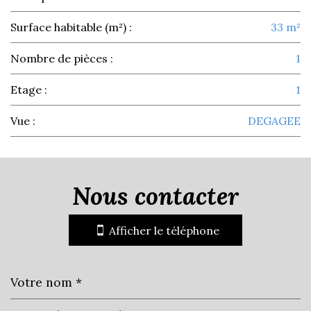
Surface habitable (m²) :
33 m²
Nombre de pièces :
1
Etage :
1
Vue :
DEGAGEE
la ville de cavalaire-sur-mer
(83240)
nous contacter
+
Afficher le téléphone
−