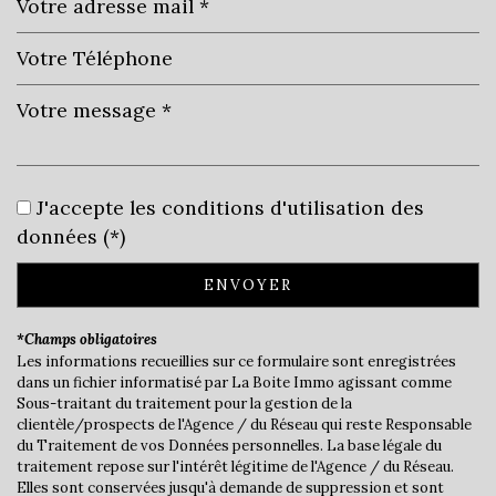
Leaflet
|
©
Jawg
Maps
|
© OpenStreetMap
École maternelle
J'accepte les conditions d'utilisation des
données (*)
École primaire
ENVOYER
statistiques
*Champs obligatoires
Nombre d'habitants
7 062
Les informations recueillies sur ce formulaire sont enregistrées
dans un fichier informatisé par La Boite Immo agissant comme
Propriétaires (vs. locataires)
59,45 %
Sous-traitant du traitement pour la gestion de la
clientèle/prospects de l'Agence / du Réseau qui reste Responsable
Taxe habitation
22,33 %
du Traitement de vos Données personnelles. La base légale du
Taxe foncière
18,21 %
traitement repose sur l'intérêt légitime de l'Agence / du Réseau.
Elles sont conservées jusqu'à demande de suppression et sont