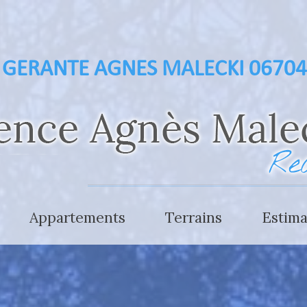
GERANTE AGNES MALECKI 0670
appartements
terrains
estim
.000 €
- de 300.000 €
 € à 1.500.000 €
300.000 € à 700.000 €