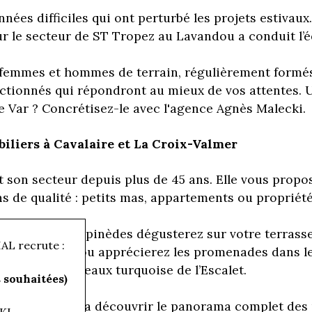
nées difficiles qui ont perturbé les projets estivaux
r le secteur de ST Tropez au Lavandou a conduit l’
 femmes et hommes de terrain, régulièrement formés
ctionnés qui répondront au mieux de vos attentes.
e Var ? Concrétisez-le avec l'agence Agnès Malecki.
iliers à Cavalaire et La Croix-Valmer
t son secteur depuis plus de 45 ans. Elle vous propos
ns de qualité : petits mas, appartements ou propriété
a quiétude des pinèdes dégusterez sur votre terrasse 
L recrute :
 de qualité ou apprécierez les promenades dans les e
aux plages aux eaux turquoise de l’Escalet.
souhaitées)
r-Mer
vous fera découvrir le panorama complet des 
KI