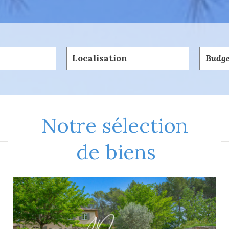
5KM
10KM
25KM
notre sélection
de biens