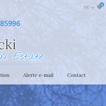
0
FR
485996
ation
alerte e-mail
contact
estimer votre bien