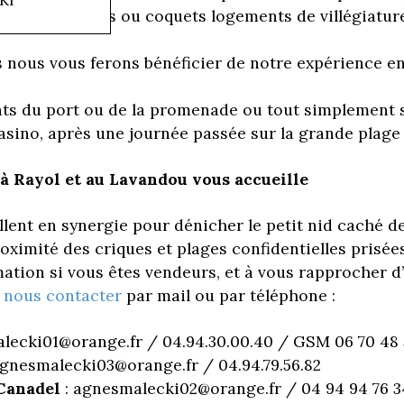
e longs séjours ou coquets logements de villégiatur
s nous vous ferons bénéficier de notre expérience en 
nts du port ou de la promenade ou tout simplement 
asino, après une journée passée sur la grande plage d
à Rayol et au Lavandou vous accueille
llent en synergie pour dénicher le petit nid caché d
ximité des criques et plages confidentielles prisées
mation si vous êtes vendeurs, et à vous rapprocher d’
i
nous contacter
par mail ou par téléphone :
lecki01@orange.fr / 04.94.30.00.40 / GSM 06 70 48 
agnesmalecki03@orange.fr / 04.94.79.56.82
Canadel
: agnesmalecki02@orange.fr / 04 94 94 76 3