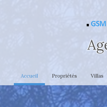
GSM 
accueil
propriétés
villas
- de 2.500.000 €
- de 800
+ de 2.500.000 €
800.000