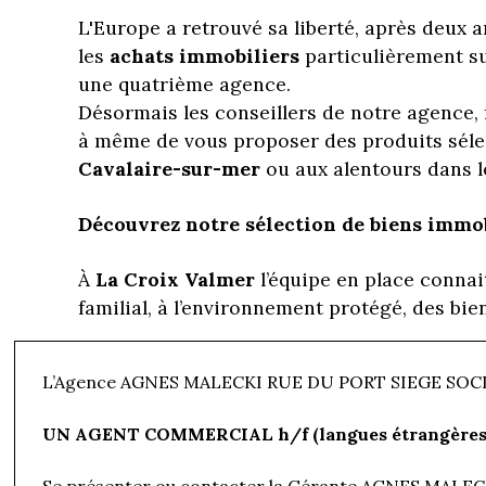
L'Europe a retrouvé sa liberté, après deux an
les
achats immobiliers
particulièrement su
une quatrième agence.
Désormais les conseillers de notre agence,
à même de vous proposer des produits séle
Cavalaire-sur-mer
ou aux alentours dans l
Découvrez notre sélection de biens immob
À
La Croix Valmer
l’équipe en place connai
familial, à l’environnement protégé, des bie
Vous entendrez le chant des cigales, dans l
L’Agence AGNES MALECKI RUE DU PORT SIEGE SOCIA
gastronomiques de ses nombreux restaurants
les petites criques de Jovah, le Bruis jusqu'
UN AGENT COMMERCIAL h/f (langues étrangères 
Notre
agence immobilière à Cavalaire-su
Se présenter ou contacter la Gérante AGNES MALEC