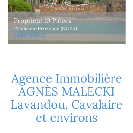
Propriete 10 Pièces
Trans-en-Provence (83720)
1 680 000 €
Agence Immobilière
AGNÈS MALECKI
Lavandou, Cavalaire
et environs