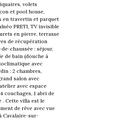
quaires, volets
con et pool house,
s en travertin et parquet
alnéo PRETI, TV invisible
urets en pierre, terrasse
ves de récupération
z-de-chaussée : séjour,
le de bain (douche à
 bioclimatique avec
École maternelle
rdin : 2 chambres,
 grand salon avec
Bureau de poste
/atelier avec espace
4 couchages, 1 abri de
statistiques
 Cette villa est le
cement de rêve avec vue
Nombre d'habitants
à Cavalaire-sur-
Propriétaires (vs. locatair