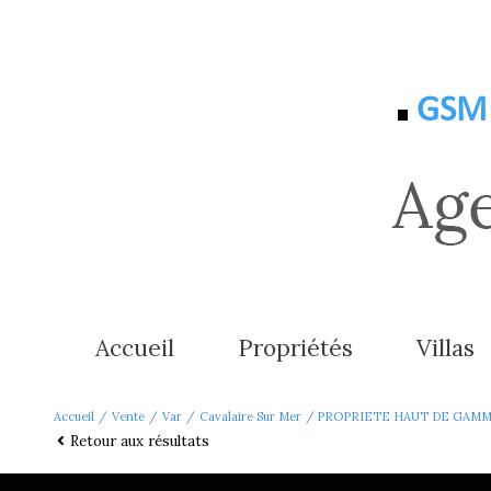
GSM 
accueil
propriétés
villas
- de 2.500.000 €
- de 800
Accueil
Vente
Var
Cavalaire Sur Mer
PROPRIETE HAUT DE GAMME
Retour aux résultats
+ de 2.500.000 €
800.000