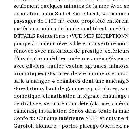
seulement quelques minutes de la mer. Avec ses
exposition plein Sud et Sud-Ouest, sa piscine 
paysager de 1 100 m², cette propriété entière
matériaux nobles de haute qualité est un vérita
DETAILS Points forts : •VUE MER EXCEPTIONN
pompe à chaleur réversible et couverture moto
rénovée avec matériaux de prestige, extérieur
d’inspiration méditerranéenne aménagés en re
avec oliviers, figuier, cactus, agrumes, mimosa
aromatiques) •Espaces de vie lumineux et modul
salle à manger, 4 chambres dont une aménagée
•Prestations haut de gamme : spa 5 places, s
domotique, climatisation intégrale, chauffage 
centralisée, sécurité complète (alarme, vidéop
caméras), installation Sonos dans toute la m
Confort : •Cuisine intérieure NEFF et cuisine 
Garofoli filomuro + portes placage Oberflex, m