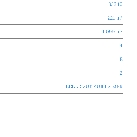
83240
221 m²
1 099 m²
4
8
2
BELLE VUE SUR LA MER
aire-sur-mer (83240)