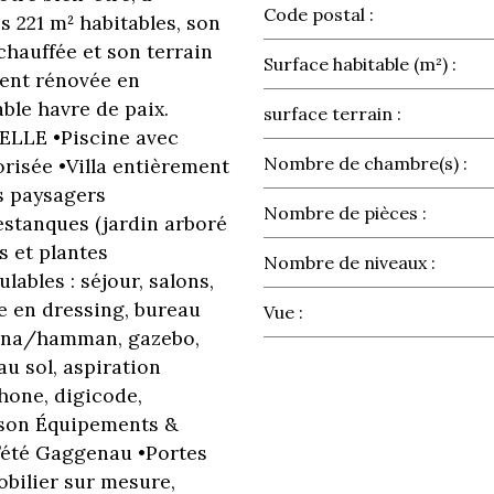
Code postal :
 221 m² habitables, son
chauffée et son terrain
Surface habitable (m²) :
ment rénovée en
ble havre de paix.
surface terrain :
ELLE •Piscine avec
Nombre de chambre(s) :
risée •Villa entièrement
s paysagers
Nombre de pièces :
stanques (jardin arboré
s et plantes
Nombre de niveaux :
ables : séjour, salons,
 en dressing, bureau
Vue :
auna/hamman, gazebo,
la ville de caval
au sol, aspiration
hone, digicode,
+
aison Équipements &
d’été Gaggenau •Portes
−
obilier sur mesure,