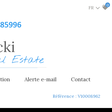
0
FR
485996
ation
alerte e-mail
contact
estimer votre bien
Référence : V10008962