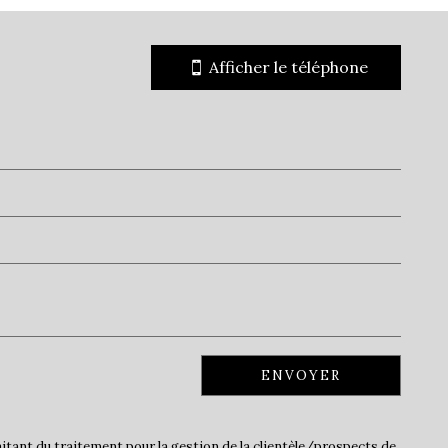
22,33 %
18,21 %
Afficher le téléphone
ans
21,76 %
32,78 %
s
45,45 %
ille
0,62
62,26 %
ts
0 %
33,12 %
66,88 %
3,23 %
ENVOYER
tant du traitement pour la gestion de la clientèle/prospects de