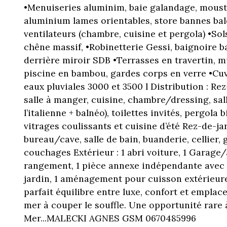
•Menuiseries aluminim, baie galandage, mousti
aluminium lames orientables, store bannes bal
ventilateurs (chambre, cuisine et pergola) •Sol
chêne massif, •Robinetterie Gessi, baignoire b
derrière miroir SDB •Terrasses en travertin, m
piscine en bambou, gardes corps en verre •Cu
eaux pluviales 3000 et 3500 l Distribution : Re
salle à manger, cuisine, chambre/dressing, sal
l’italienne + balnéo), toilettes invités, pergola
vitrages coulissants et cuisine d’été Rez-de-ja
bureau/cave, salle de bain, buanderie, cellier,
couchages Extérieur : 1 abri voiture, 1 Garage
rangement, 1 pièce annexe indépendante avec 
jardin, 1 aménagement pour cuisson extérieure .
parfait équilibre entre luxe, confort et empla
mer à couper le souffle. Une opportunité rare 
Mer...MALECKI AGNES GSM 0670485996