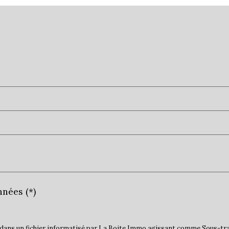
Taxe habitation
Taxe foncière
Habitants de moins de 25 
Habitants de 25 à 55 ans
Habitants de plus de 55 an
Nombre d'enfants par fam
Familles sans enfant
Familles avec 1 ou 2 enfan
Maisons
Appartements
Familles avec 3 enfants
nnées (*)
s dans un fichier informatisé par La Boite Immo agissant comme Sous-trai