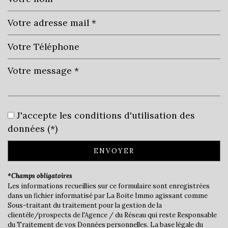
Leaflet
|
©
Jawg
Maps
|
© OpenStreetMap
École maternelle
J'accepte les conditions d'utilisation des
données (*)
École primaire
Bibliothèque
ENVOYER
Bureau de poste
*Champs obligatoires
Les informations recueillies sur ce formulaire sont enregistrées
Mairie
dans un fichier informatisé par La Boite Immo agissant comme
Sous-traitant du traitement pour la gestion de la
statistiques
clientèle/prospects de l'Agence / du Réseau qui reste Responsable
du Traitement de vos Données personnelles. La base légale du