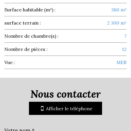
Surface habitable (m²) :
380 m²
surface terrain :
2 300 m²
Nombre de chambre(s) :
7
Nombre de pièces :
12
Vue :
MER
la ville de cavalaire-sur-mer
(83240)
nous contacter
+
Afficher le téléphone
−