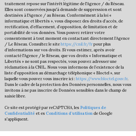
traitement repose sur l'intérêt légitime de l'Agence / du Réseau.
Nombre d'habitants
7 062
Elles sont conservées jusqu'à demande de suppression et sont
destinées à l'Agence / au Réseau. Conformément à la loi «
Propriétaires (vs. locataires)
59,45 %
informatique et libertés », vous disposez des droits d’accès, de
rectification, d’effacement, d’opposition, de limitation et de
Taxe habitation
22,33 %
portabilité de vos données. Vous pouvez retirer votre
consentement à tout moment en contactant directement l’Agence
Taxe foncière
18,21 %
/ Le Réseau. Consultez le site
https://cnil.fr/fr
pour plus
Habitants de moins de 25 ans
21,76 %
d’informations sur vos droits. Si vous estimez, après avoir
contacté l'Agence / le Réseau, que vos droits « Informatique et
Habitants de 25 à 55 ans
32,78 %
Libertés » ne sont pas respectés, vous pouvez adresser une
réclamation à la CNIL. Nous vous informons de l’existence de la
Habitants de plus de 55 ans
45,45 %
liste d'opposition au démarchage téléphonique « Bloctel », sur
Nombre d'enfants par famille
0,62
laquelle vous pouvez vous inscrire ici :
https://www.bloctel.gouv.fr
.
Dans le cadre de la protection des Données personnelles, nous vous
Familles sans enfant
62,26 %
invitons à ne pas inscrire de Données sensibles dans le champ de
saisie libre.
Familles avec 1 ou 2 enfants
0 %
Maisons
33,12 %
Ce site est protégé par reCAPTCHA, les
Politiques de
Confidentialité
et es
Conditions d'utilisation
de Google
Appartements
66,88 %
s'appliquent.
Familles avec 3 enfants
3,23 %