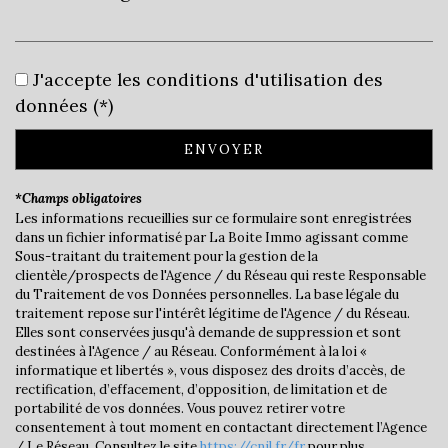
Leaflet
|
©
Jawg
Maps
|
© OpenStreetMap
École maternelle
J'accepte les conditions d'utilisation des
données (*)
École primaire
Bibliothèque
ENVOYER
Bureau de poste
*Champs obligatoires
Les informations recueillies sur ce formulaire sont enregistrées
Mairie
dans un fichier informatisé par La Boite Immo agissant comme
Sous-traitant du traitement pour la gestion de la
statistiques
clientèle/prospects de l'Agence / du Réseau qui reste Responsable
du Traitement de vos Données personnelles. La base légale du
traitement repose sur l'intérêt légitime de l'Agence / du Réseau.
Nombre d'habitants
7 062
Elles sont conservées jusqu'à demande de suppression et sont
destinées à l'Agence / au Réseau. Conformément à la loi «
Propriétaires (vs. locataires)
59,45 %
informatique et libertés », vous disposez des droits d’accès, de
rectification, d’effacement, d’opposition, de limitation et de
Taxe habitation
22,33 %
portabilité de vos données. Vous pouvez retirer votre
consentement à tout moment en contactant directement l’Agence
Taxe foncière
18,21 %
/ Le Réseau. Consultez le site
https://cnil.fr/fr
pour plus