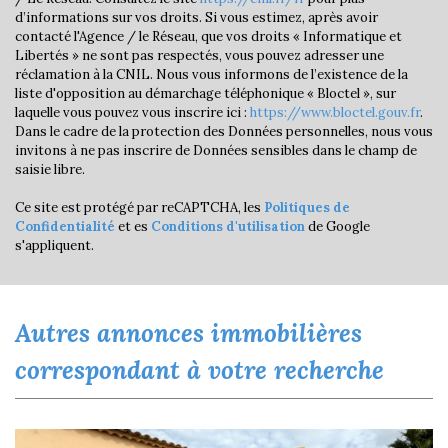
Habitants de moins de 25 ans
21,76 %
d’informations sur vos droits. Si vous estimez, après avoir
contacté l'Agence / le Réseau, que vos droits « Informatique et
Habitants de 25 à 55 ans
32,78 %
Libertés » ne sont pas respectés, vous pouvez adresser une
réclamation à la CNIL. Nous vous informons de l’existence de la
Habitants de plus de 55 ans
45,45 %
liste d'opposition au démarchage téléphonique « Bloctel », sur
Nombre d'enfants par famille
0,62
laquelle vous pouvez vous inscrire ici :
https://www.bloctel.gouv.fr
.
Dans le cadre de la protection des Données personnelles, nous vous
Familles sans enfant
62,26 %
invitons à ne pas inscrire de Données sensibles dans le champ de
saisie libre.
Familles avec 1 ou 2 enfants
0 %
Maisons
33,12 %
Ce site est protégé par reCAPTCHA, les
Politiques de
Confidentialité
et es
Conditions d'utilisation
de Google
Appartements
66,88 %
s'appliquent.
Familles avec 3 enfants
3,23 %
autres annonces immobilières
correspondant à votre recherche