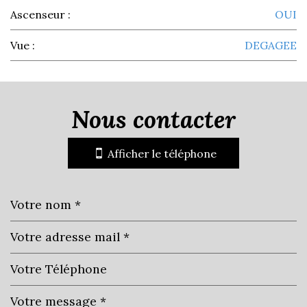
Ascenseur :
OUI
Vue :
DEGAGEE
la ville de cavalaire-sur-mer
(83240)
nous contacter
+
Afficher le téléphone
−