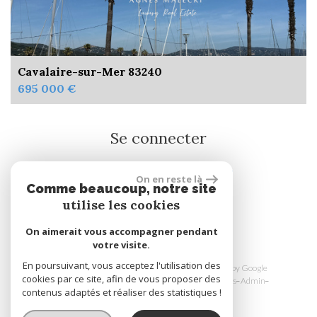
Cavalaire-sur-Mer 83240
695 000 €
Se connecter
On en reste là
Espace propriétaire
Comme beaucoup, notre site
utilise les cookies
réalisé par
On aimerait vous accompagner pendant
votre visite.
En poursuivant, vous acceptez l'utilisation des
© 2026 | Tous droits réservés | Traduction powered by Google
cookies par ce site, afin de vous proposer des
Plan du site
Mentions légales
Nos honoraires
Liens
Admin
contenus adaptés et réaliser des statistiques !
Toutes nos annonces
Politique RGPD