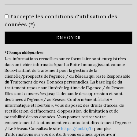
École maternelle
J'accepte les conditions d'utilisation des
données (*)
École primaire
Bibliothèque
ENVOYER
Bureau de poste
*Champs obligatoires
Les informations recueillies sur ce formulaire sont enregistrées
Mairie
dans un fichier informatisé par La Boite Immo agissant comme
Sous-traitant du traitement pour la gestion de la
statistiques
clientèle/prospects de l'Agence / du Réseau qui reste Responsable
du Traitement de vos Données personnelles. La base légale du
traitement repose sur l'intérêt légitime de l'Agence / du Réseau.
Nombre d'habitants
7 062
Elles sont conservées jusqu'à demande de suppression et sont
destinées à l'Agence / au Réseau. Conformément à la loi «
Propriétaires (vs. locataires)
59,45 %
informatique et libertés », vous disposez des droits d’accès, de
rectification, d’effacement, d’opposition, de limitation et de
Taxe habitation
22,33 %
portabilité de vos données. Vous pouvez retirer votre
consentement à tout moment en contactant directement l’Agence
Taxe foncière
18,21 %
/ Le Réseau. Consultez le site
https://cnil.fr/fr
pour plus
Habitants de moins de 25 ans
21,76 %
d’informations sur vos droits. Si vous estimez, après avoir