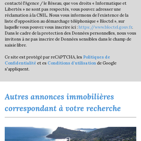
contacté l'Agence / le Réseau, que vos droits « Informatique et
Habitants de 25 à 55 ans
32,78 %
Libertés » ne sont pas respectés, vous pouvez adresser une
réclamation à la CNIL. Nous vous informons de l’existence de la
Habitants de plus de 55 ans
45,45 %
liste d'opposition au démarchage téléphonique « Bloctel », sur
Nombre d'enfants par famille
0,62
laquelle vous pouvez vous inscrire ici :
https://www.bloctel.gouv.fr
.
Dans le cadre de la protection des Données personnelles, nous vous
Familles sans enfant
62,26 %
invitons à ne pas inscrire de Données sensibles dans le champ de
saisie libre.
Familles avec 1 ou 2 enfants
0 %
Maisons
33,12 %
Ce site est protégé par reCAPTCHA, les
Politiques de
Confidentialité
et es
Conditions d'utilisation
de Google
Appartements
66,88 %
s'appliquent.
Familles avec 3 enfants
3,23 %
autres annonces immobilières
correspondant à votre recherche