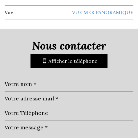
Vue :
VUE MER PANORAMIQUE
la ville de cavalaire-sur-mer
(83240)
nous contacter
+
Afficher le téléphone
−
Leaflet
|
©
Jawg
Maps
|
© OpenStreetMap