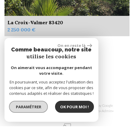
La Croix-Valmer 83420
2 250 000 €
On en reste là
Comme beaucoup, notre site
Se connecter
utilise les cookies
On aimerait vous accompagner pendant
Espace propriétaire
votre visite.
En poursuivant, vous acceptez l'utilisation des
cookies par ce site, afin de vous proposer des
réalisé par
contenus adaptés et réaliser des statistiques !
© 2026 | Tous droits réservés | Traduction powered by Google
PARAMÉTRER
OK POUR MOI !
Plan du site
Mentions légales
Nos honoraires
Liens
Admin
Toutes nos annonces
Politique RGPD
Site internet compatible multi-supports,