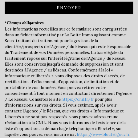
Bureau de poste
ENVOYER
statistiques
*Champs obligatoires
Les informations recueillies sur ce formulaire sont enregistrées
dans un fichier informatisé par La Boite Immo agissant comme
Nombre d'habitants
7 062
Sous-traitant du traitement pour la gestion de la
clientèle/prospects de l'Agence / du Réseau qui reste Responsable
Propriétaires (vs. locataires)
59,45 %
du Traitement de vos Données personnelles. La base légale du
traitement repose sur l'intérêt légitime de l'Agence / du Réseau.
Taxe habitation
22,33 %
Elles sont conservées jusqu'à demande de suppression et sont
Taxe foncière
18,21 %
destinées à l'Agence / au Réseau. Conformément à la loi «
informatique et libertés », vous disposez des droits d’accès, de
Habitants de moins de 25 ans
21,76 %
rectification, d’effacement, d’opposition, de limitation et de
portabilité de vos données. Vous pouvez retirer votre
Habitants de 25 à 55 ans
32,78 %
consentement à tout moment en contactant directement l’Agence
Habitants de plus de 55 ans
45,45 %
/ Le Réseau. Consultez le site
https://cnil.fr/fr
pour plus
d’informations sur vos droits. Si vous estimez, après avoir
Nombre d'enfants par famille
0,62
contacté l'Agence / le Réseau, que vos droits « Informatique et
Libertés » ne sont pas respectés, vous pouvez adresser une
Familles sans enfant
62,26 %
réclamation à la CNIL. Nous vous informons de l’existence de la
Familles avec 1 ou 2 enfants
0 %
liste d'opposition au démarchage téléphonique « Bloctel », sur
laquelle vous pouvez vous inscrire ici :
https://www.bloctel.gouv.fr
.