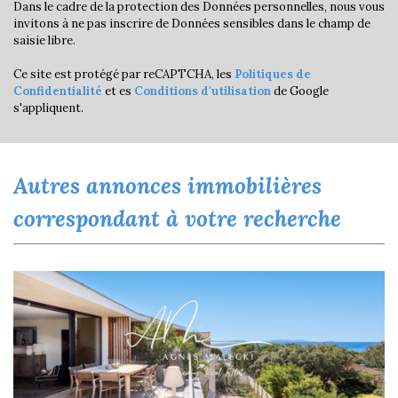
Maisons
33,12 %
Dans le cadre de la protection des Données personnelles, nous vous
invitons à ne pas inscrire de Données sensibles dans le champ de
Appartements
66,88 %
saisie libre.
Familles avec 3 enfants
3,23 %
Ce site est protégé par reCAPTCHA, les
Politiques de
Confidentialité
et es
Conditions d'utilisation
de Google
s'appliquent.
autres annonces immobilières
correspondant à votre recherche