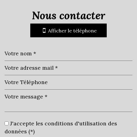
(83240)
nous contacter
+
Afficher le téléphone
−
Leaflet
|
©
Jawg
Maps
|
© OpenStreetMap
École maternelle
J'accepte les conditions d'utilisation des
données (*)
École primaire