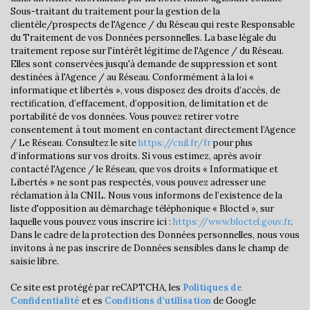
Sous-traitant du traitement pour la gestion de la
Habitants de moins de 25 ans
21,76 %
clientèle/prospects de l'Agence / du Réseau qui reste Responsable
Habitants de 25 à 55 ans
32,78 %
du Traitement de vos Données personnelles. La base légale du
traitement repose sur l'intérêt légitime de l'Agence / du Réseau.
Habitants de plus de 55 ans
45,45 %
Elles sont conservées jusqu'à demande de suppression et sont
destinées à l'Agence / au Réseau. Conformément à la loi «
Nombre d'enfants par famille
0,62
informatique et libertés », vous disposez des droits d’accès, de
Familles sans enfant
62,26 %
rectification, d’effacement, d’opposition, de limitation et de
portabilité de vos données. Vous pouvez retirer votre
Familles avec 1 ou 2 enfants
0 %
consentement à tout moment en contactant directement l’Agence
/ Le Réseau. Consultez le site
https://cnil.fr/fr
pour plus
Maisons
33,12 %
d’informations sur vos droits. Si vous estimez, après avoir
Appartements
66,88 %
contacté l'Agence / le Réseau, que vos droits « Informatique et
Libertés » ne sont pas respectés, vous pouvez adresser une
Familles avec 3 enfants
3,23 %
réclamation à la CNIL. Nous vous informons de l’existence de la
liste d'opposition au démarchage téléphonique « Bloctel », sur
laquelle vous pouvez vous inscrire ici :
https://www.bloctel.gouv.fr
.
Dans le cadre de la protection des Données personnelles, nous vous
invitons à ne pas inscrire de Données sensibles dans le champ de
saisie libre.
Ce site est protégé par reCAPTCHA, les
Politiques de
Confidentialité
et es
Conditions d'utilisation
de Google