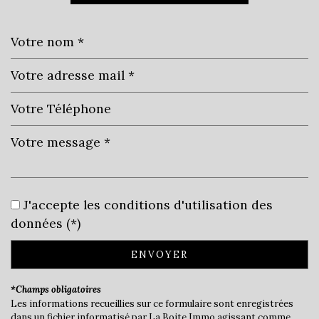
Leaflet
|
©
Jawg
Maps
|
© OpenStreetMap
statistiques
J'accepte les conditions d'utilisation des
données (*)
Nombre d'habitants
7 062
ENVOYER
Propriétaires (vs. locataires)
59,45 %
Taxe habitation
22,33 %
*Champs obligatoires
Les informations recueillies sur ce formulaire sont enregistrées
Taxe foncière
18,21 %
dans un fichier informatisé par La Boite Immo agissant comme