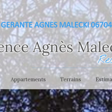
GERANTE AGNES MALECKI 0670
appartements
terrains
estim
.000 €
- de 300.000 €
 € à 1.500.000 €
300.000 € à 700.000 €