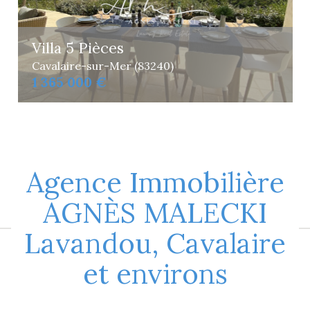
Villa 5 Pièces
Cavalaire-sur-Mer (83240)
1 365 000 €
Agence Immobilière
AGNÈS MALECKI
Lavandou, Cavalaire
et environs