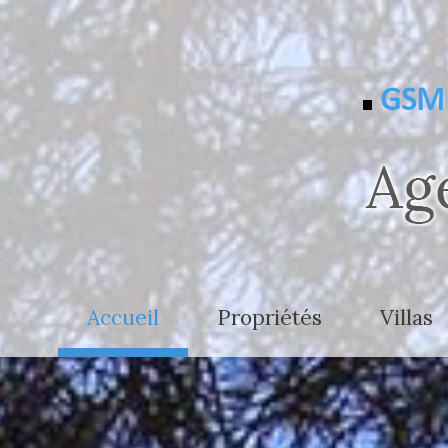
GSM 
accueil
propriétés
villas
- de 2.500.000 €
- de 800
+ de 2.500.000 €
800.000