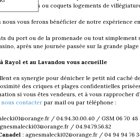
e longs séjours ou coquets logements de villégiatur
s nous vous ferons bénéficier de notre expérience en 
nts du port ou de la promenade ou tout simplement 
asino, après une journée passée sur la grande plage d
à Rayol et au Lavandou vous accueille
llent en synergie pour dénicher le petit nid caché d
ximité des criques et plages confidentielles prisées
mation si vous êtes vendeurs, et à vous rapprocher d’
i
nous contacter
par mail ou par téléphone :
lecki01@orange.fr / 04.94.30.00.40 / GSM 06 70 48 
agnesmalecki03@orange.fr / 04.94.79.56.82
Canadel
: agnesmalecki02@orange.fr / 04 94 94 76 3