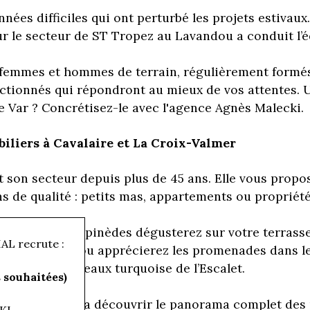
nées difficiles qui ont perturbé les projets estivaux
r le secteur de ST Tropez au Lavandou a conduit l’
 femmes et hommes de terrain, régulièrement formés
ctionnés qui répondront au mieux de vos attentes.
e Var ? Concrétisez-le avec l'agence Agnès Malecki.
iliers à Cavalaire et La Croix-Valmer
t son secteur depuis plus de 45 ans. Elle vous propos
ns de qualité : petits mas, appartements ou propriété
a quiétude des pinèdes dégusterez sur votre terrasse 
L recrute :
 de qualité ou apprécierez les promenades dans les e
aux plages aux eaux turquoise de l’Escalet.
souhaitées)
r-Mer
vous fera découvrir le panorama complet des 
KI