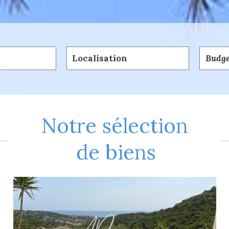
5KM
10KM
25KM
notre sélection
de biens