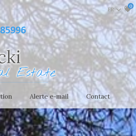
0
FR
485996
ation
alerte e-mail
contact
estimer votre bien