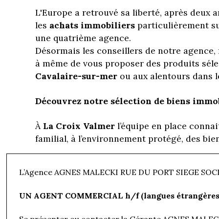
L'Europe a retrouvé sa liberté, après deux an
les
achats immobiliers
particulièrement su
une quatrième agence.
Désormais les conseillers de notre agence,
à même de vous proposer des produits séle
Cavalaire-sur-mer
ou aux alentours dans l
Découvrez notre sélection de biens immob
À
La Croix Valmer
l’équipe en place connai
familial, à l’environnement protégé, des bie
Vous entendrez le chant des cigales, dans l
L’Agence AGNES MALECKI RUE DU PORT SIEGE SOCIA
gastronomiques de ses nombreux restaurants
les petites criques de Jovah, le Bruis jusqu'
UN AGENT COMMERCIAL h/f (langues étrangères 
Notre
agence immobilière à Cavalaire-su
Se présenter ou contacter la Gérante AGNES MALEC