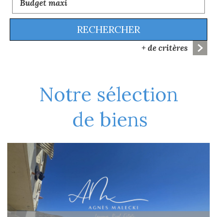
RECHERCHER
+ de critères
5KM
10KM
25KM
notre sélection
de biens