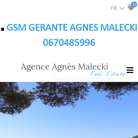
0
FR
GSM GERANTE AGNES MALECKI
0670485996