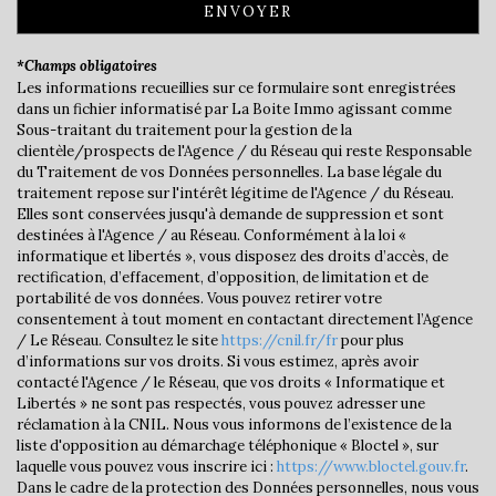
Mairie
ENVOYER
statistiques
*Champs obligatoires
Les informations recueillies sur ce formulaire sont enregistrées
dans un fichier informatisé par La Boite Immo agissant comme
Nombre d'habitants
3 509
Sous-traitant du traitement pour la gestion de la
clientèle/prospects de l'Agence / du Réseau qui reste Responsable
Propriétaires (vs. locataires)
59,43 %
du Traitement de vos Données personnelles. La base légale du
traitement repose sur l'intérêt légitime de l'Agence / du Réseau.
Taxe habitation
20,72 %
Elles sont conservées jusqu'à demande de suppression et sont
Taxe foncière
13,91 %
destinées à l'Agence / au Réseau. Conformément à la loi «
informatique et libertés », vous disposez des droits d’accès, de
Habitants de moins de 25 ans
23,34 %
rectification, d’effacement, d’opposition, de limitation et de
portabilité de vos données. Vous pouvez retirer votre
Habitants de 25 à 55 ans
36,73 %
consentement à tout moment en contactant directement l’Agence
/ Le Réseau. Consultez le site
Habitants de plus de 55 ans
https://cnil.fr/fr
pour plus
39,93 %
d’informations sur vos droits. Si vous estimez, après avoir
Nombre d'enfants par famille
0,69
contacté l'Agence / le Réseau, que vos droits « Informatique et
Libertés » ne sont pas respectés, vous pouvez adresser une
Familles sans enfant
58,85 %
réclamation à la CNIL. Nous vous informons de l’existence de la
liste d'opposition au démarchage téléphonique « Bloctel », sur
Familles avec 1 ou 2 enfants
35,86 %
laquelle vous pouvez vous inscrire ici :
https://www.bloctel.gouv.fr
.
Maisons
61,91 %
Dans le cadre de la protection des Données personnelles, nous vous