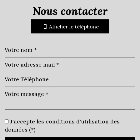
nous contacter
+
−
Afficher le téléphone
Leaflet
|
©
Jawg
Maps
|
© OpenStreetMap
École maternelle
École primaire
J'accepte les conditions d'utilisation des
données (*)
Bureau de poste