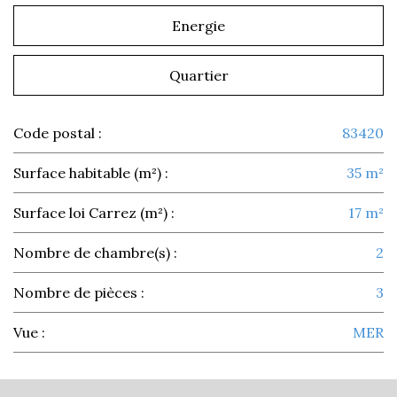
Energie
Quartier
Code postal :
83420
Surface habitable (m²) :
35 m²
Surface loi Carrez (m²) :
17 m²
Nombre de chambre(s) :
2
Nombre de pièces :
3
Vue :
MER
la ville de la croix-valmer (83420)