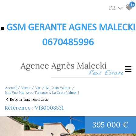
0
FR
GSM GERANTE AGNES MALECKI
0670485996
Accueil
Vente
Var
La Croix Valmer
Mas Vue Mer Avec Terrasse À La Croix Valmer !
Retour aux résultats
Référence : V130008531
395 000 €