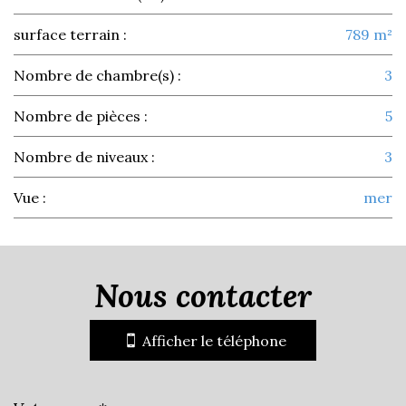
surface terrain :
789 m²
Nombre de chambre(s) :
3
Nombre de pièces :
5
Nombre de niveaux :
3
Vue :
mer
la ville de la croix-valmer (83420)
nous contacter
+
−
Afficher le téléphone