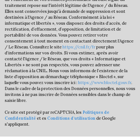
traitement repose sur l'intérêt légitime de l'Agence / du Réseau.
Taxe habitation
20,72 %
Elles sont conservées jusqu'à demande de suppression et sont
Taxe foncière
13,91 %
destinées à l'Agence / au Réseau. Conformément à la loi «
informatique et libertés », vous disposez des droits d’accès, de
Habitants de moins de 25 ans
23,34 %
rectification, d’effacement, d’opposition, de limitation et de
portabilité de vos données. Vous pouvez retirer votre
Habitants de 25 à 55 ans
36,73 %
consentement à tout moment en contactant directement l’Agence
/ Le Réseau. Consultez le site
Habitants de plus de 55 ans
https://cnil.fr/fr
pour plus
39,93 %
d’informations sur vos droits. Si vous estimez, après avoir
Nombre d'enfants par famille
0,69
contacté l'Agence / le Réseau, que vos droits « Informatique et
Libertés » ne sont pas respectés, vous pouvez adresser une
Familles sans enfant
58,85 %
réclamation à la CNIL. Nous vous informons de l’existence de la
liste d'opposition au démarchage téléphonique « Bloctel », sur
Familles avec 1 ou 2 enfants
35,86 %
laquelle vous pouvez vous inscrire ici :
https://www.bloctel.gouv.fr
.
Maisons
61,91 %
Dans le cadre de la protection des Données personnelles, nous vous
invitons à ne pas inscrire de Données sensibles dans le champ de
Appartements
38,09 %
saisie libre.
Familles avec 3 enfants
3,78 %
Ce site est protégé par reCAPTCHA, les
Politiques de
Confidentialité
et es
Conditions d'utilisation
de Google
s'appliquent.