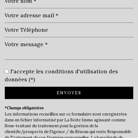
Leaflet
|
©
Jawg
Maps
|
© OpenStreetMap
École maternelle
École primaire
J'accepte les conditions d'utilisation des
données (*)
Bureau de poste
Mairie
ENVOYER
statistiques
*Champs obligatoires
Les informations recueillies sur ce formulaire sont enregistrées
dans un fichier informatisé par La Boite Immo agissant comme
Nombre d'habitants
3 509
Sous-traitant du traitement pour la gestion de la
clientèle/prospects de l'Agence / du Réseau qui reste Responsable
Propriétaires (vs. locataires)
59,43 %
du Traitement de vos Données personnelles. La base légale du