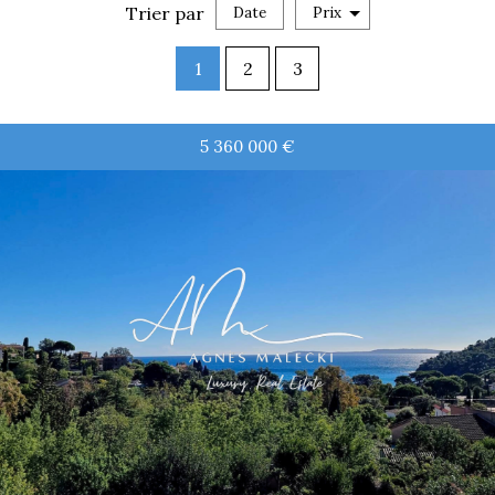
Trier par
Date
Prix
Vente
1
2
3
5 360 000
€
RECHERCHER
+ de critères
5KM
10KM
25KM