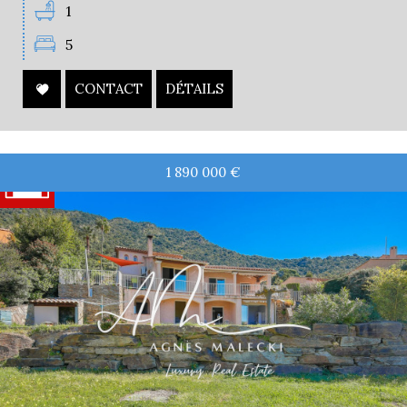
1
5
CONTACT
DÉTAILS
1 890 000
€