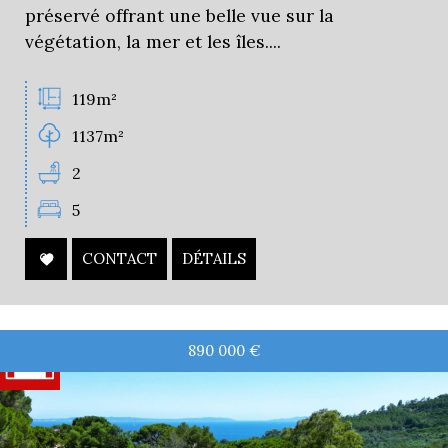
préservé offrant une belle vue sur la
végétation, la mer et les îles....
119m²
1137m²
2
5
CONTACT
DÉTAILS
890 000
€