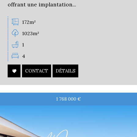
offrant une implantation...
172m²
1023m²
1
4
CONTACT
DÉTAILS
1 768 000
€