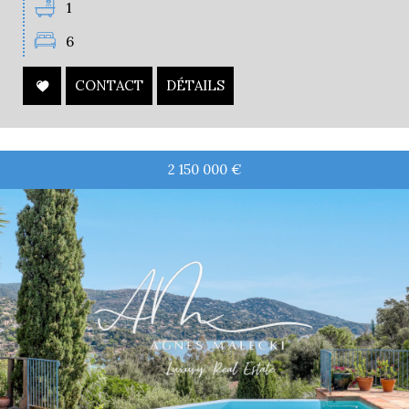
1
6
CONTACT
DÉTAILS
2 150 000
€