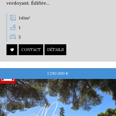
verdoyant. Édifiée...
141m²
1
5
CONTACT
DÉTAILS
1 290 000
€