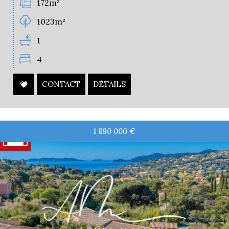
172m²
1023m²
1
4
CONTACT
DÉTAILS
1 890 000
€