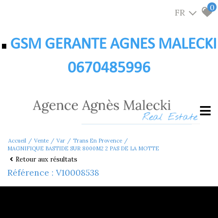
0
FR
GSM GERANTE AGNES MALECKI
0670485996
Accueil
Vente
Var
Trans En Provence
MAGNIFIQUE BASTIDE SUR 8000M2 2 PAS DE LA MOTTE
Retour aux résultats
Référence : V10008538
1 680 000 €