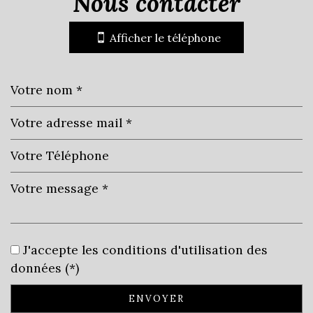
nous contacter
+
Afficher le téléphone
−
Leaflet
|
©
Jawg
Maps
|
© OpenStreetMap
statistiques
J'accepte les conditions d'utilisation des
données (*)
Nombre d'habitants
5 562
ENVOYER
Propriétaires (vs. locataires)
72,21 %