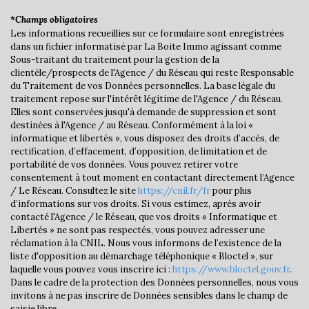
Taxe habitation
12,28 %
*Champs obligatoires
Les informations recueillies sur ce formulaire sont enregistrées
Taxe foncière
17,88 %
dans un fichier informatisé par La Boite Immo agissant comme
Sous-traitant du traitement pour la gestion de la
Habitants de moins de 25 ans
26,63 %
clientèle/prospects de l'Agence / du Réseau qui reste Responsable
Habitants de 25 à 55 ans
37,67 %
du Traitement de vos Données personnelles. La base légale du
traitement repose sur l'intérêt légitime de l'Agence / du Réseau.
Habitants de plus de 55 ans
35,71 %
Elles sont conservées jusqu'à demande de suppression et sont
destinées à l'Agence / au Réseau. Conformément à la loi «
Nombre d'enfants par famille
0,77
informatique et libertés », vous disposez des droits d’accès, de
Familles sans enfant
54,59 %
rectification, d’effacement, d’opposition, de limitation et de
portabilité de vos données. Vous pouvez retirer votre
Familles avec 1 ou 2 enfants
39,45 %
consentement à tout moment en contactant directement l’Agence
/ Le Réseau. Consultez le site
https://cnil.fr/fr
pour plus
Maisons
73,82 %
d’informations sur vos droits. Si vous estimez, après avoir
Appartements
26,18 %
contacté l'Agence / le Réseau, que vos droits « Informatique et
Libertés » ne sont pas respectés, vous pouvez adresser une
Familles avec 3 enfants
5,05 %
réclamation à la CNIL. Nous vous informons de l’existence de la
liste d'opposition au démarchage téléphonique « Bloctel », sur
laquelle vous pouvez vous inscrire ici :
https://www.bloctel.gouv.fr
.
Dans le cadre de la protection des Données personnelles, nous vous
invitons à ne pas inscrire de Données sensibles dans le champ de
saisie libre.