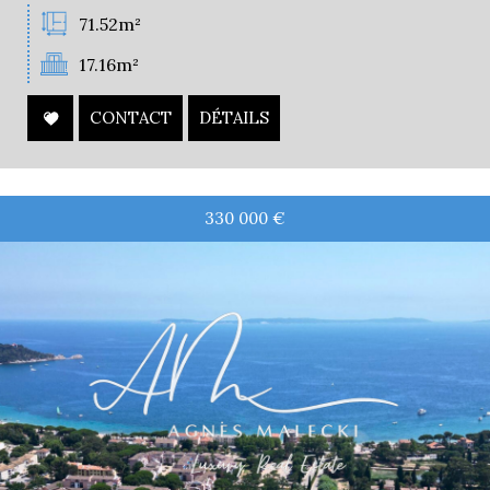
71.52m²
17.16m²
CONTACT
DÉTAILS
330 000
€