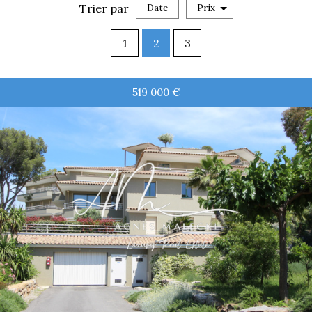
Trier par
Date
Prix
Vente
1
2
3
×
Appartement
519 000
€
RECHERCHER
+ de critères
5KM
10KM
25KM