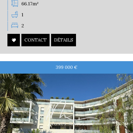
66.17m²
1
2
CONTACT
DÉTAILS
399 000
€