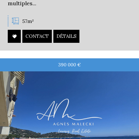
multiples...
57m²
CONTACT
DÉTAILS
390 000
€