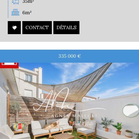
35m²
6m²
CONTACT
DÉTAILS
335 000
€