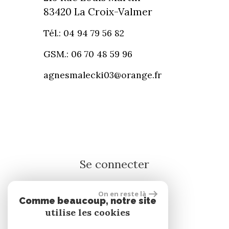
83420 La Croix-Valmer
Tél.: 04 94 79 56 82
GSM.: 06 70 48 59 96
agnesmalecki03@orange.fr
Se connecter
On en reste là
Espace propriétaire
Comme beaucoup, notre site
utilise les cookies
réalisé par