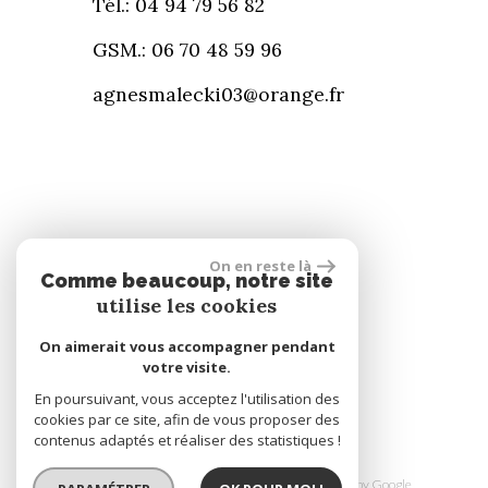
Tél.: 04 94 79 56 82
GSM.: 06 70 48 59 96
agnesmalecki03@orange.fr
On en reste là
Comme beaucoup, notre site
Se connecter
utilise les cookies
On aimerait vous accompagner pendant
Espace propriétaire
votre visite.
En poursuivant, vous acceptez l'utilisation des
cookies par ce site, afin de vous proposer des
réalisé par
contenus adaptés et réaliser des statistiques !
© 2026 | Tous droits réservés | Traduction powered by Google