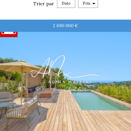
Trier par
Date
Prix
Vente
2 690 000
€
RECHERCHER
+ de critères
5KM
10KM
25KM