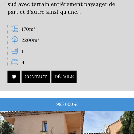
sud avec terrain entièrement paysager de
part et d'autre ainsi qu'une...
170m²
2200m²
1
4
CONTACT
DÉTAILS
985 000
€