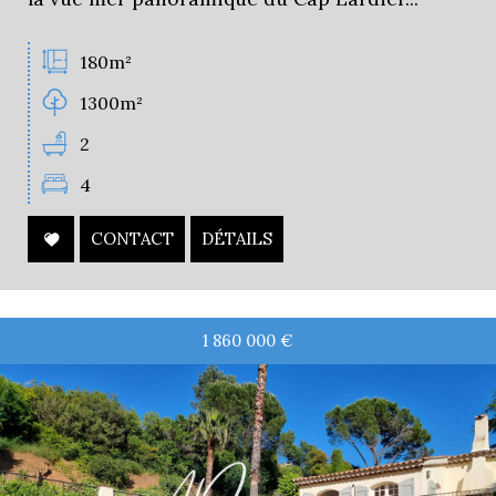
180m²
1300m²
2
4
CONTACT
DÉTAILS
1 860 000
€