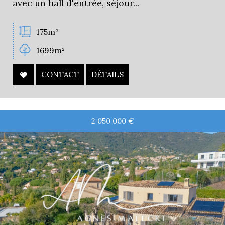
avec un hall d'entrée, séjour...
175m²
1699m²
CONTACT
DÉTAILS
2 050 000
€