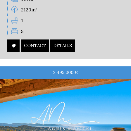
2120m²
1
5
CONTACT
DÉTAILS
2 495 000
€