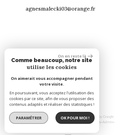
agnesmalecki03@orange.fr
On en reste là
Comme beaucoup, notre site
Se connecter
utilise les cookies
On aimerait vous accompagner pendant
Espace propriétaire
votre visite.
En poursuivant, vous acceptez l'utilisation des
cookies par ce site, afin de vous proposer des
réalisé par
contenus adaptés et réaliser des statistiques !
© 2026 | Tous droits réservés | Traduction powered by Google
PARAMÉTRER
OK POUR MOI !
Plan du site
Mentions légales
Nos honoraires
Liens
Admin
Toutes nos annonces
Politique RGPD