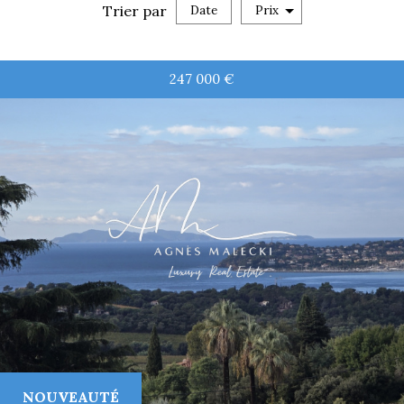
Trier par
Date
Prix
Vente
247 000
€
RECHERCHER
+ de critères
5KM
10KM
25KM
NOUVEAUTÉ