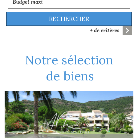
RECHERCHER
+ de critères
5KM
10KM
25KM
notre sélection
de biens