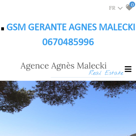
0
FR
GSM GERANTE AGNES MALECKI
0670485996