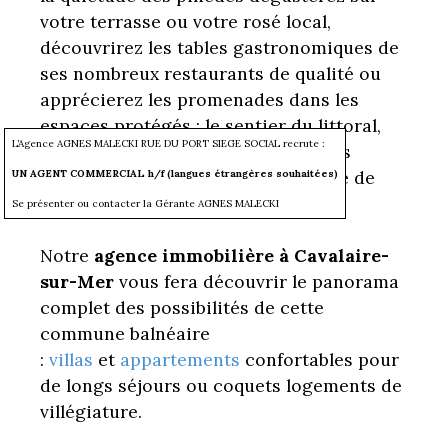
votre terrasse ou votre rosé local,
découvrirez les tables gastronomiques de
ses nombreux restaurants de qualité ou
apprécierez les promenades dans les
espaces protégés : le sentier du littoral,
L’Agence AGNES MALECKI RUE DU PORT SIEGE SOCIAL recrute :
les petites criques de Jovah, le Bruis
jusqu'aux plages aux eaux turquoise de
UN AGENT COMMERCIAL h/f (langues étrangères souhaitées)
l’Escalet.
Se présenter ou contacter la Gérante AGNES MALECKI
Notre
agence immobilière à Cavalaire-
sur-Mer
vous fera découvrir le panorama
complet des possibilités de cette
commune balnéaire
:
villas
et
appartements
confortables pour
de longs séjours ou coquets logements de
villégiature.