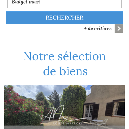
RECHERCHER
+ de critères
5KM
10KM
25KM
notre sélection
de biens