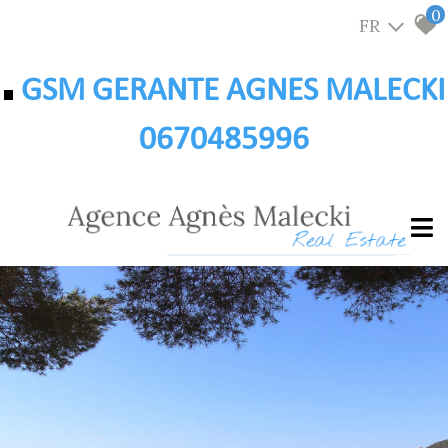
0
FR
GSM GERANTE AGNES MALECKI
0670485996