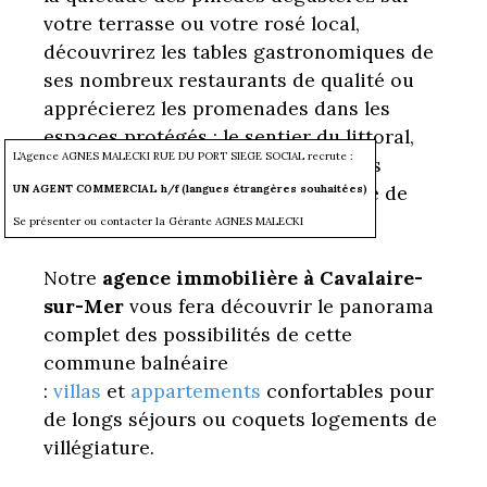
votre terrasse ou votre rosé local,
découvrirez les tables gastronomiques de
ses nombreux restaurants de qualité ou
apprécierez les promenades dans les
espaces protégés : le sentier du littoral,
L’Agence AGNES MALECKI RUE DU PORT SIEGE SOCIAL recrute :
les petites criques de Jovah, le Bruis
jusqu'aux plages aux eaux turquoise de
UN AGENT COMMERCIAL h/f (langues étrangères souhaitées)
l’Escalet.
Se présenter ou contacter la Gérante AGNES MALECKI
Notre
agence immobilière à Cavalaire-
sur-Mer
vous fera découvrir le panorama
complet des possibilités de cette
commune balnéaire
:
villas
et
appartements
confortables pour
de longs séjours ou coquets logements de
villégiature.