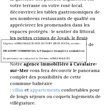
votre terrasse ou votre rosé local,
découvrirez les tables gastronomiques de
ses nombreux restaurants de qualité ou
apprécierez les promenades dans les
espaces protégés : le sentier du littoral,
les petites criques de Jovah, le Bruis
jusqu'aux plages aux eaux turquoise de
L’Agence AGNES MALECKI RUE DU PORT SIEGE SOCIAL recrute :
l’Escalet.
UN AGENT COMMERCIAL h/f (langues étrangères souhaitées)
Se présenter ou contacter la Gérante AGNES MALECKI
Notre
agence immobilière à Cavalaire-
sur-Mer
vous fera découvrir le panorama
complet des possibilités de cette
commune balnéaire
:
villas
et
appartements
confortables pour
de longs séjours ou coquets logements de
villégiature.