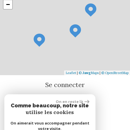
−
Leaflet
|
©
Jawg
Maps
|
© OpenStreetMap
Se connecter
On en reste là
Espace propriétaire
Comme beaucoup, notre site
utilise les cookies
réalisé par
On aimerait vous accompagner pendant
votre visite.