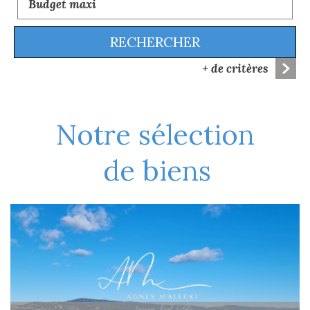
RECHERCHER
+ de critères
5KM
10KM
25KM
notre sélection
de biens