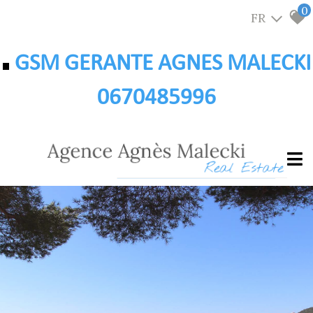
0
FR
GSM GERANTE AGNES MALECKI
0670485996