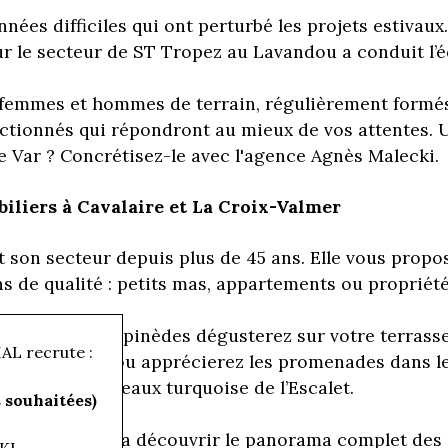
nées difficiles qui ont perturbé les projets estivaux
r le secteur de ST Tropez au Lavandou a conduit l’
 femmes et hommes de terrain, régulièrement formés
ctionnés qui répondront au mieux de vos attentes.
e Var ? Concrétisez-le avec l'agence Agnès Malecki.
iliers à Cavalaire et La Croix-Valmer
t son secteur depuis plus de 45 ans. Elle vous propos
ns de qualité : petits mas, appartements ou propriété
a quiétude des pinèdes dégusterez sur votre terrasse 
L recrute :
 de qualité ou apprécierez les promenades dans les e
aux plages aux eaux turquoise de l’Escalet.
souhaitées)
r-Mer
vous fera découvrir le panorama complet des 
KI