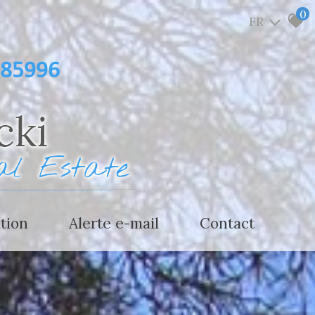
0
FR
485996
ation
alerte e-mail
contact
estimer votre bien