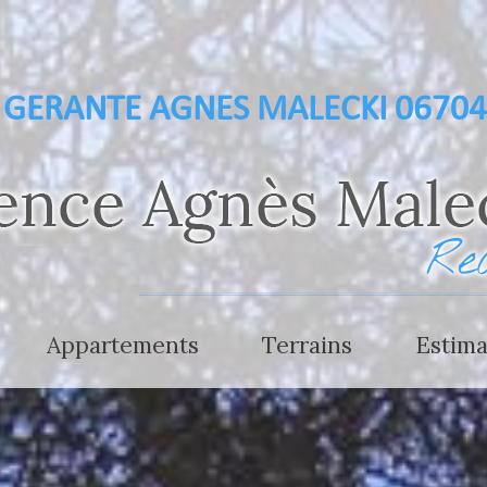
GERANTE AGNES MALECKI 0670
appartements
terrains
estim
.000 €
- de 300.000 €
 € à 1.500.000 €
300.000 € à 700.000 €