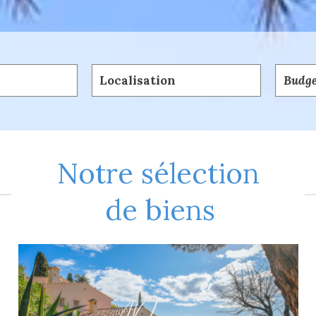
5KM
10KM
25KM
notre sélection
de biens