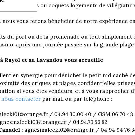
e longs séjours ou coquets logements de villégiatur
s nous vous ferons bénéficier de notre expérience en 
nts du port ou de la promenade ou tout simplement 
asino, après une journée passée sur la grande plage d
à Rayol et au Lavandou vous accueille
llent en synergie pour dénicher le petit nid caché d
ximité des criques et plages confidentielles prisées
mation si vous êtes vendeurs, et à vous rapprocher d’
i
nous contacter
par mail ou par téléphone :
lecki01@orange.fr / 04.94.30.00.40 / GSM 06 70 48 
agnesmalecki03@orange.fr / 04.94.79.56.82
Canadel
: agnesmalecki02@orange.fr / 04 94 94 76 3