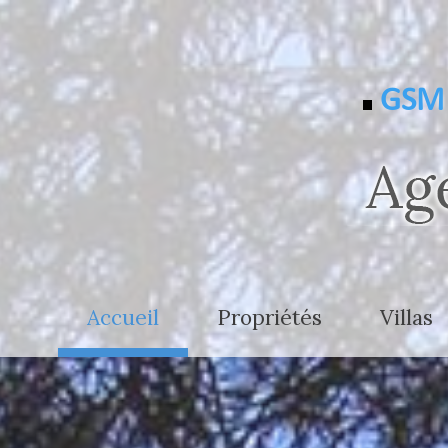
GSM 
accueil
propriétés
villas
- de 2.500.000 €
- de 800
+ de 2.500.000 €
800.000