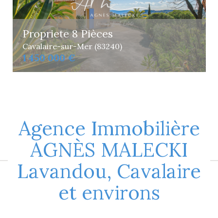
Propriete 8 Pièces
Cavalaire-sur-Mer (83240)
1 450 000 €
Agence Immobilière
AGNÈS MALECKI
Lavandou, Cavalaire
et environs