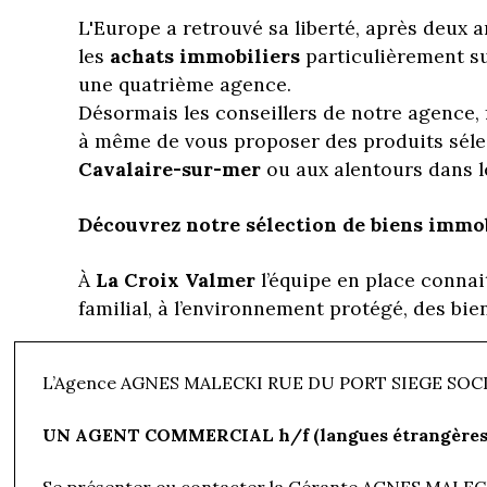
L'Europe a retrouvé sa liberté, après deux an
les
achats immobiliers
particulièrement su
une quatrième agence.
Désormais les conseillers de notre agence,
à même de vous proposer des produits séle
Cavalaire-sur-mer
ou aux alentours dans l
Découvrez notre sélection de biens immob
À
La Croix Valmer
l’équipe en place connai
familial, à l’environnement protégé, des bie
Vous entendrez le chant des cigales, dans l
L’Agence AGNES MALECKI RUE DU PORT SIEGE SOCIA
gastronomiques de ses nombreux restaurants
les petites criques de Jovah, le Bruis jusqu'
UN AGENT COMMERCIAL h/f (langues étrangères 
Notre
agence immobilière à Cavalaire-su
Se présenter ou contacter la Gérante AGNES MALEC